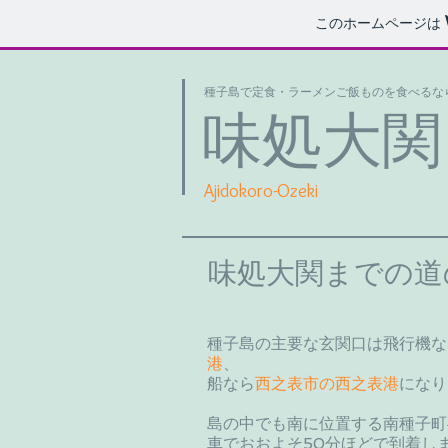
このホームページは
種子島で定食・ラーメンご飯ものを食べるな
味処大関
Ajidokoro-Ozeki
味処大関までの道
種子島の主要な玄関口は飛行機な
港
、
船なら
西之表市の西之表港
になり
島の中でも南に位置する南種子町
車でおおよそ50分ほどで到着し