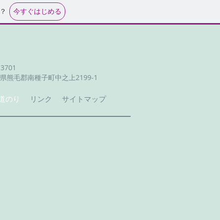
今すぐはじめる
？
3701
県熊毛郡南種子町中之上2199-1
道のり
リンク
サイトマップ