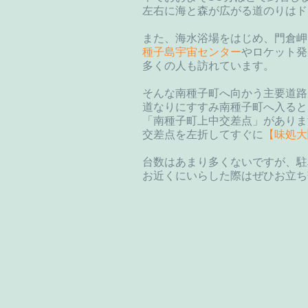
左右に海と森が広がる道のりはド
また、海水浴場をはじめ、門倉岬
種
子島宇宙センタ
ー
やロケット発
多くの人も訪れています。
そんな南種子町へ向かう主要道路
道なりにすすみ南種子町へ入ると
「南種子町上中交差点」がありま
交差点を左折してすぐに
【味処大
台数はあまり多くないですが、駐
お近くにいらした際はぜひお立ち